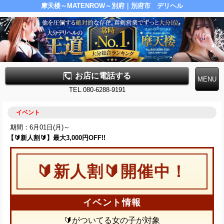
摩天楼～MATENROW～別府｜別府市 デリヘル
お店に電話する
TEL.080-6288-9191
イベント
期間：6月01日(月)～
【🔰新人割🔰】最大3,000円OFF!!
🔰新人割🔰開催中！
イベント情報
🔰がついてる女の子が対象